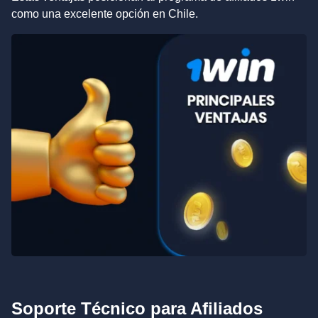
como una excelente opción en Chile.
Soporte Técnico para Afiliados