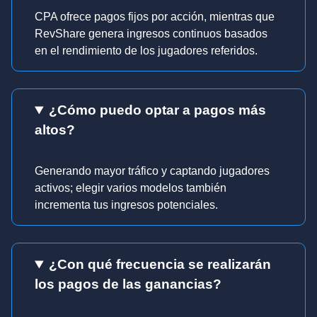
CPA ofrece pagos fijos por acción, mientras que
RevShare genera ingresos continuos basados
en el rendimiento de los jugadores referidos.
¿Cómo puedo optar a pagos más
altos?
Generando mayor tráfico y captando jugadores
activos; elegir varios modelos también
incrementa tus ingresos potenciales.
¿Con qué frecuencia se realizarán
los pagos de las ganancias?