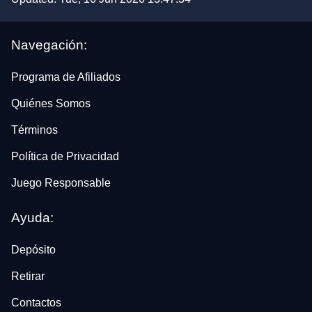
Navegación:
Programa de Afiliados
Quiénes Somos
Términos
Política de Privacidad
Juego Responsable
Ayuda:
Depósito
Retirar
Contactos