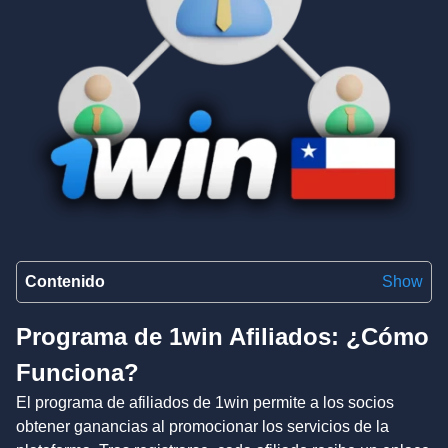
Contenido
Show
Programa de 1win Afiliados: ¿Cómo
Funciona?
El programa de afiliados de 1win permite a los socios
obtener ganancias al promocionar los servicios de la