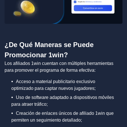
¿De Qué Maneras se Puede
Promocionar 1win?
Los afiliados 1win cuentan con múltiples herramientas
para promover el programa de forma efectiva:
Acceso a material publicitario exclusivo
optimizado para captar nuevos jugadores;
Uso de software adaptado a dispositivos móviles
para atraer tráfico;
Creación de enlaces únicos de afiliado 1win que
permiten un seguimiento detallado;