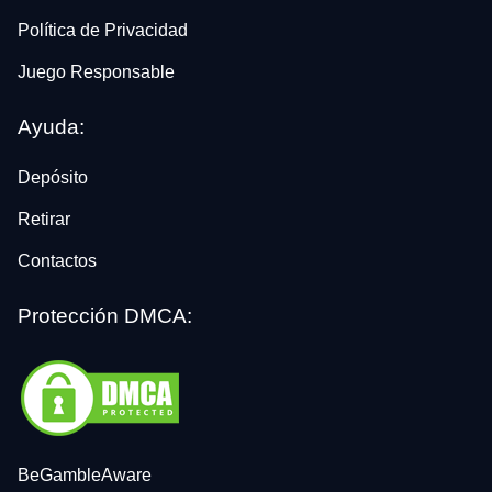
Política de Privacidad
Juego Responsable
Ayuda:
Depósito
Retirar
Contactos
Protección DMCA:
BeGambleAware