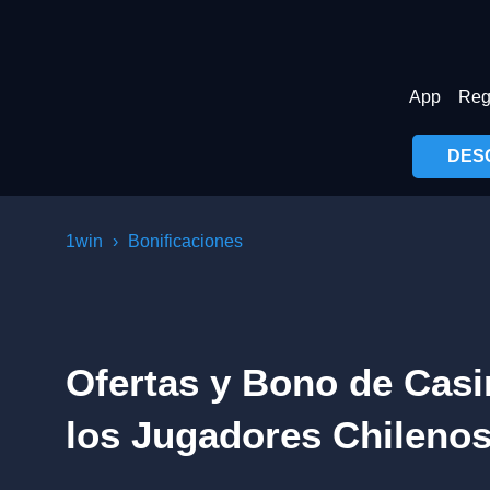
App
Reg
DES
1win
›
Bonificaciones
Ofertas y Bono de Casi
los Jugadores Chileno