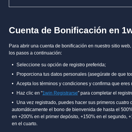
Cuenta de Bonificación en 1wi
Para abrir una cuenta de bonificación en nuestro sitio web
los pasos a continuación:
Seleccione su opción de registro preferida;
Proporciona tus datos personales (asegúrate de que tod
Acepta los términos y condiciones y confirma que eres
Haz clic en “
1win Registrarse
” para completar el registr
Una vez registrado, puedes hacer sus primeros cuatro 
automáticamente el bono de bienvenida de hasta el 500%.
en +200% en el primer depósito, +150% en el segundo, +
en el cuarto.