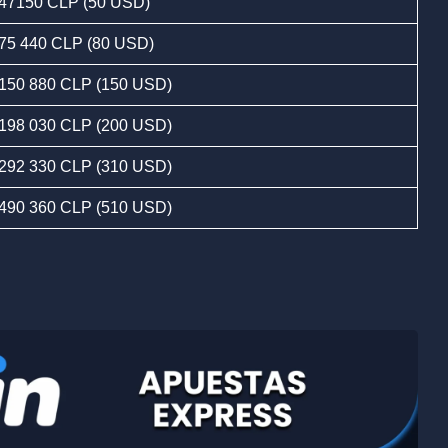
47150 CLP (50 USD)
75 440 CLP (80 USD)
150 880 CLP (150 USD)
198 030 CLP (200 USD)
292 330 CLP (310 USD)
490 360 CLP (510 USD)