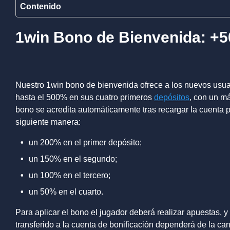
Contenido
1win Bono de Bienvenida: +5
¿Cómo se Utilizan los Bonos 1win?
Nuestro 1win bono de bienvenida ofrece a los nuevos usua
hasta el 500% en sus cuatro primeros
depósitos
, con un m
bono se acredita automáticamente tras recargar la cuenta pr
siguiente manera:
un 200% en el primer depósito;
un 150% en el segundo;
un 100% en el tercero;
un 50% en el cuarto.
Para aplicar el bono el jugador deberá realizar apuestas, y
transferido a la cuenta de bonificación dependerá de la ca