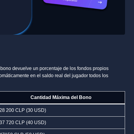
 bono devuelve un porcentaje de los fondos propios
omáticamente en el saldo real del jugador todos los
Cantidad Máxima del Bono
28 200 CLP (30 USD)
37 720 CLP (40 USD)