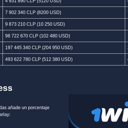
4 931 890 CLP (5120 USD)
7 902 340 CLP (8200 USD)
9 873 210 CLP (10 250 USD)
98 722 670 CLP (102 480 USD)
197 445 340 CLP (204 950 USD)
493 622 780 CLP (512 380 USD)
ess
das añade un porcentaje
arlay: