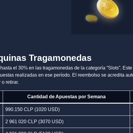
quinas Tragamonedas
sta el 30% en las tragamonedas de la categoría “Slots”. Este
uestas realizadas en ese período. El reembolso se acredita aut
o retirar.
Cantidad de Apuestas por Semana
990.150 CLP (1020 USD)
2 961 020 CLP (3070 USD)