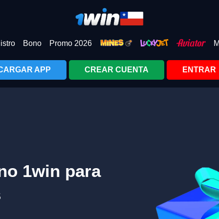
istro
Bono
Promo 2026
M
CARGAR APP
CREAR CUENTA
ENTRAR
no 1win para
s