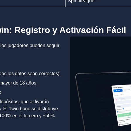
Spinoleague.
n: Registro y Activación Fácil
, los jugadores pueden seguir
os los datos sean correctos);
 mayor de 18 años;
o;
depósitos, que activarán
 El 1win bono se distribuye
100% en el tercero y +50%