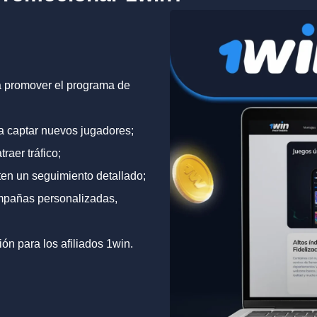
ra promover el programa de
ra captar nuevos jugadores;
raer tráfico;
ten un seguimiento detallado;
ampañas personalizadas,
ón para los afiliados 1win.