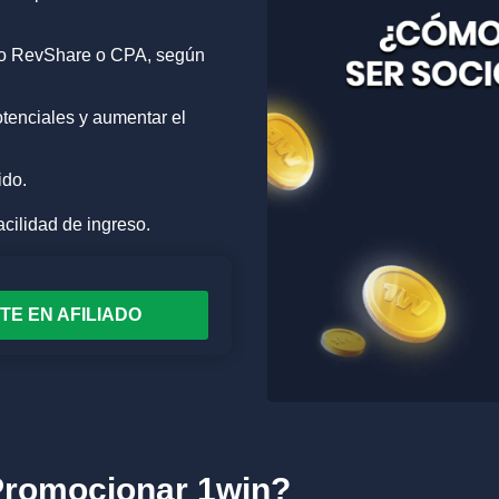
mo RevShare o CPA, según
otenciales y aumentar el
ido.
cilidad de ingreso.
TE EN AFILIADO
Promocionar 1win?