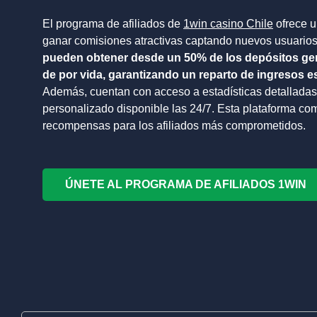
El programa de afiliados de
1win casino Chile
ofrece u
ganar comisiones atractivas captando nuevos usuario
pueden obtener desde un 50% de los depósitos ge
de por vida, garantizando un reparto de ingresos es
Además, cuentan con acceso a estadísticas detallada
personalizado disponible las 24/7. Esta plataforma co
recompensas para los afiliados más comprometidos.
ÚNETE AL PROGRAMA DE AFILIADOS 1WIN