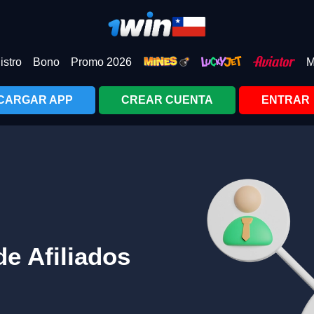
istro
Bono
Promo 2026
M
CARGAR APP
CREAR CUENTA
ENTRAR
e Afiliados