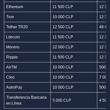
Ethereum
11 500 CLP
12 31
Tron
10 000 CLP
12 31
Tether TR20
12 500 CLP
48 49
Litecoin
11 500 CLP
12 31
Monero
22 000 CLP
12 31
Ripple
11 500 CLP
12 31
AirTM
10 000 CLP
500 0
Cleo
10 000 CLP
7 000
AstroPay
10 000 CLP
500 0
Transferencia Bancaria
5 000 CLP
4 500
en Línea