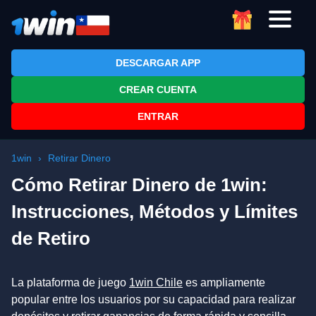
App
DESCARGAR APP
Registro
CREAR CUENTA
Bono
ENTRAR
Promo 2026
1win
›
Retirar Dinero
Cómo Retirar Dinero de 1win:
Instrucciones, Métodos y Límites
Más Juegos
de Retiro
La plataforma de juego
1win Chile
es ampliamente
popular entre los usuarios por su capacidad para realizar