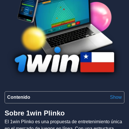
Contenido
Show
Sobre 1win Plinko
El 1win Plinko es una propuesta de entretenimiento única
Jugabilidad de Plinko
en el mercado de juegos en línea. Con una estructura