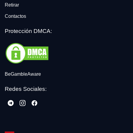
Retirar
Contactos
Protección DMCA:
BeGambleAware
Redes Sociales: