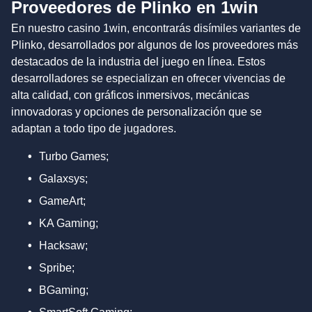
Proveedores de Plinko en 1win
En nuestro casino 1win, encontrarás disímiles variantes de
Plinko, desarrollados por algunos de los proveedores más
destacados de la industria del juego en línea. Estos
desarrolladores se especializan en ofrecer vivencias de
alta calidad, con gráficos inmersivos, mecánicas
innovadoras y opciones de personalización que se
adaptan a todo tipo de jugadores.
Turbo Games;
Galaxsys;
GameArt;
KA Gaming;
Hacksaw;
Spribe;
BGaming;