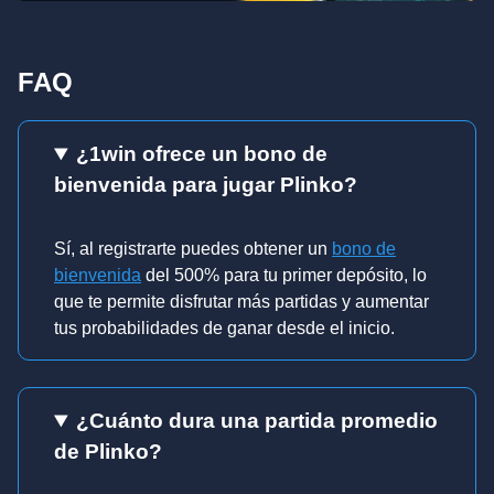
FAQ
¿1win ofrece un bono de
bienvenida para jugar Plinko?
Sí, al registrarte puedes obtener un
bono de
bienvenida
del 500% para tu primer depósito, lo
que te permite disfrutar más partidas y aumentar
tus probabilidades de ganar desde el inicio.
¿Cuánto dura una partida promedio
de Plinko?