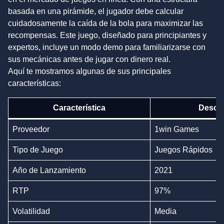
basada en una pirámide, el jugador debe calcular
cuidadosamente la caída de la bola para maximizar las
recompensas. Este juego, diseñado para principiantes y
expertos, incluye un modo demo para familiarizarse con
sus mecánicas antes de jugar con dinero real.
Aquí te mostramos algunas de sus principales
características:
Característica
Descri
Proveedor
1win Games
Tipo de Juego
Juegos Rápidos
Año de Lanzamiento
2021
RTP
97%
Volatilidad
Media