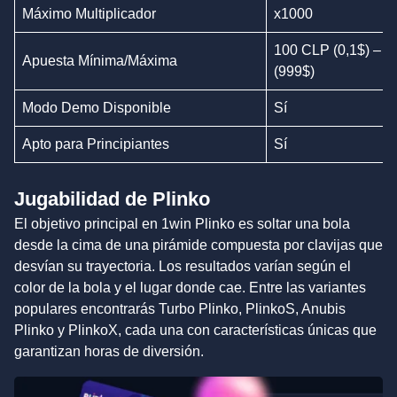
Máximo Multiplicador
x1000
100 CLP (0,1$) – 
Apuesta Mínima/Máxima
(999$)
Modo Demo Disponible
Sí
Apto para Principiantes
Sí
Jugabilidad de Plinko
El objetivo principal en 1win Plinko es soltar una bola
desde la cima de una pirámide compuesta por clavijas que
desvían su trayectoria. Los resultados varían según el
color de la bola y el lugar donde cae. Entre las variantes
populares encontrarás Turbo Plinko, PlinkoS, Anubis
Plinko y PlinkoX, cada una con características únicas que
garantizan horas de diversión.