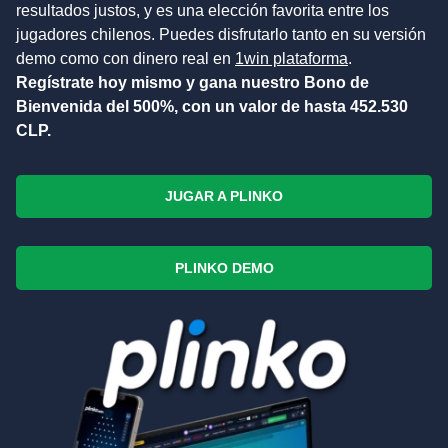
resultados justos, y es una elección favorita entre los
jugadores chilenos. Puedes disfrutarlo tanto en su versión
demo como con dinero real en
1win plataforma
.
Regístrate hoy mismo y gana nuestro Bono de
Bienvenida del 500%, con un valor de hasta 452.530
CLP.
JUGAR A PLINKO
PLINKO DEMO