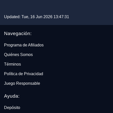
Updated:
Tue, 16 Jun 2026 13:47:31
Navegación:
Programa de Afiliados
Quiénes Somos
Términos
Política de Privacidad
Juego Responsable
Ayuda:
Depósito