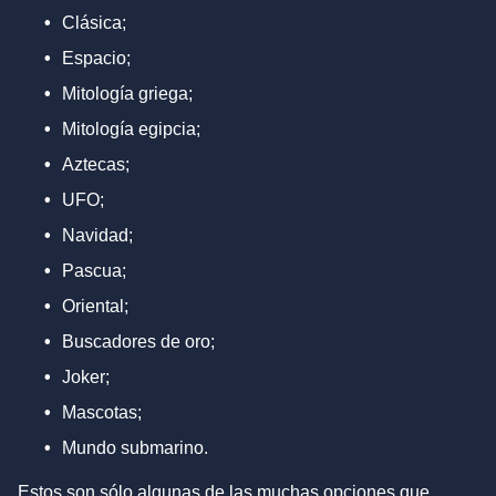
Clásica;
Espacio;
Mitología griega;
Mitología egipcia;
Aztecas;
UFO;
Navidad;
Pascua;
Oriental;
Buscadores de oro;
Joker;
Mascotas;
Mundo submarino.
Estos son sólo algunas de las muchas opciones que