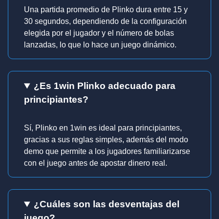
Una partida promedio de Plinko dura entre 15 y
30 segundos, dependiendo de la configuración
elegida por el jugador y el número de bolas
lanzadas, lo que lo hace un juego dinámico.
¿Es 1win Plinko adecuado para
principiantes?
Sí, Plinko en 1win es ideal para principiantes,
gracias a sus reglas simples, además del modo
demo que permite a los jugadores familiarizarse
con el juego antes de apostar dinero real.
¿Cuáles son las desventajas del
juego?