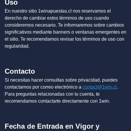
Uso
En nuestro sitio 1winapuestas.cl nos reservamos el
derecho de cambiar estos términos de uso cuando
consideremos necesario. Te informaremos sobre cambios
significativos mediante banners o ventanas emergentes en
el sitio. Te recomendamos revisar los términos de uso con
regularidad.
Contacto
Si necesitas hacer consultas sobre privacidad, puedes
contactarnos por correo electrónico a
contact@1win.cl
.
Para preguntas relacionadas con tu cuenta, te
recomendamos contactarte directamente con 1win.
Fecha de Entrada en Vigor y