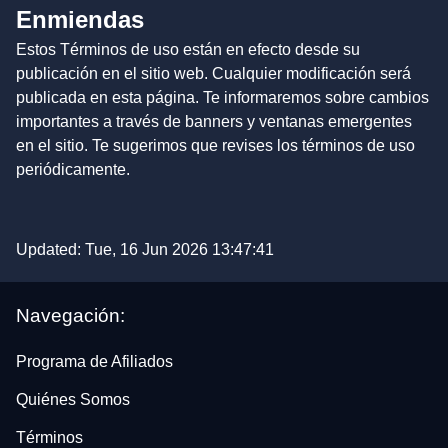
Enmiendas
Estos Términos de uso están en efecto desde su
publicación en el sitio web. Cualquier modificación será
publicada en esta página. Te informaremos sobre cambios
importantes a través de banners y ventanas emergentes
en el sitio. Te sugerimos que revises los términos de uso
periódicamente.
Updated:
Tue, 16 Jun 2026 13:47:41
Navegación:
Programa de Afiliados
Quiénes Somos
Términos