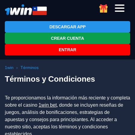
App
DESCARGAR APP
Registro
CREAR CUENTA
Bono
ENTRAR
Promo 2026
1win
›
Términos
Términos y Condiciones
Más Juegos
Te proporcionamos la información más reciente y completa
sobre el casino
1win bet
, donde se incluyen reseñas de
juegos, análisis de bonificaciones, estrategias de
apuestas y consejos para principiantes. Al acceder a
nuestro sitio, aceptas los términos y condiciones
establecidos.