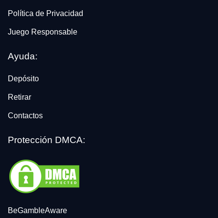
Política de Privacidad
Juego Responsable
Ayuda:
Depósito
Retirar
Contactos
Protección DMCA:
BeGambleAware