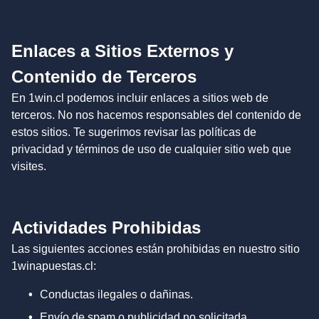
Enlaces a Sitios Externos y
Contenido de Terceros
En 1win.cl podemos incluir enlaces a sitios web de
terceros. No nos hacemos responsables del contenido de
estos sitios. Te sugerimos revisar las políticas de
privacidad y términos de uso de cualquier sitio web que
visites.
Actividades Prohibidas
Las siguientes acciones están prohibidas en nuestro sitio
1winapuestas.cl:
Conductas ilegales o dañinas.
Envío de spam o publicidad no solicitada.