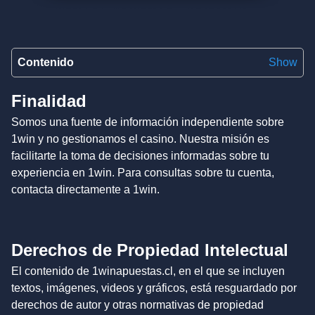
Contenido
Show
Finalidad
Somos una fuente de información independiente sobre
1win y no gestionamos el casino. Nuestra misión es
facilitarte la toma de decisiones informadas sobre tu
experiencia en 1win. Para consultas sobre tu cuenta,
contacta directamente a 1win.
Derechos de Propiedad Intelectual
El contenido de 1winapuestas.cl, en el que se incluyen
textos, imágenes, videos y gráficos, está resguardado por
derechos de autor y otras normativas de propiedad