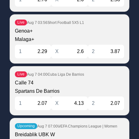
Live
Aug 7
03:56
Short Football 5X5 L1
Genoa+
Malaga+
1
2.29
X
2.6
2
3.87
Live
Aug 7
04:00
Cuba Liga De Barrios
Calle 74
Spartans De Barrios
1
2.07
X
4.13
2
2.07
Upcoming
Aug 7
07:00
UEFA Champions League | Women
Breidablik UBK W