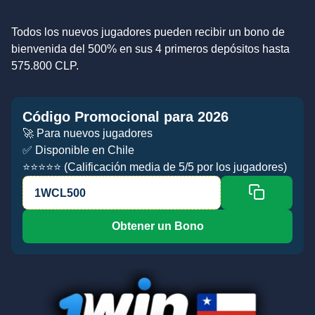
Todos los nuevos jugadores pueden recibir un bono de
bienvenida del 500% en sus 4 primeros depósitos hasta
575.800 CLP.
Código Promocional para 2026
🚀 Para nuevos jugadores
✅ Disponible en Chile
⭐⭐⭐⭐⭐ (Calificación media de 5/5 por los jugadores)
1WCL500
Obtener un Bono