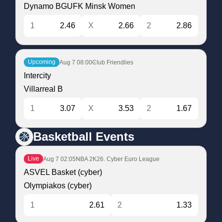
Dynamo BGUFK Minsk Women
1
2.46
X
2.66
2
2.86
Upcoming
Aug 7
08:00
Club Friendlies
Intercity
Villarreal B
1
3.07
X
3.53
2
1.67
Basketball Events
Live
Aug 7
02:05
NBA 2K26. Cyber Euro League
ASVEL Basket (cyber)
Olympiakos (cyber)
1
2.61
2
1.33