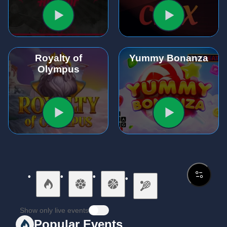
Royalty of
Yummy Bonanza
Olympus
Show only live events
Popular Events