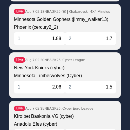
Live
Aug 7
02:18
NBA 2K25 (E) | Khabarovsk | 4X4 Minutes
Minnesota Golden Gophers (jimmy_walker13)
Phoenix (cercury2_2)
1
1.88
2
1.7
Live
Aug 7
02:20
NBA 2K25. Cyber League
New York Knicks (cyber)
Minnesota Timberwolves (Cyber)
1
2.06
2
1.5
Live
Aug 7
02:35
NBA 2K26. Cyber Euro League
Kirolbet Baskonia VG (cyber)
Anadolu Efes (cyber)