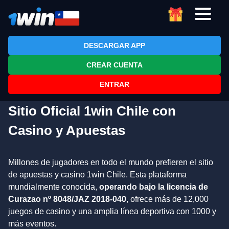
App
DESCARGAR APP
Registro
CREAR CUENTA
Bono
ENTRAR
Promo 2026
Sitio Oficial 1win Chile con
Casino y Apuestas
Más Juegos
Millones de jugadores en todo el mundo prefieren el sitio
de apuestas y casino 1win Chile. Esta plataforma
mundialmente conocida,
operando bajo la licencia de
Curazao nº 8048/JAZ 2018-040
, ofrece más de 12,000
juegos de casino y una amplia línea deportiva con 1000 y
más eventos.