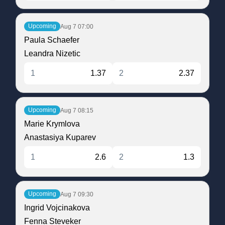
Upcoming
Aug 7
07:00
Paula Schaefer
Leandra Nizetic
1
1.37
2
2.37
Upcoming
Aug 7
08:15
Marie Krymlova
Anastasiya Kuparev
1
2.6
2
1.3
Upcoming
Aug 7
09:30
Ingrid Vojcinakova
Fenna Steveker