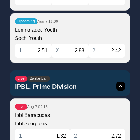
Upcoming
Aug 7
16:00
Leningradec Youth
Sochi Youth
1
2.51
X
2.88
2
2.42
Live
Basketball
IPBL. Prime Division
Live
Aug 7
02:15
Ipbl Barracudas
Ipbl Scorpions
1
1.32
2
2.72