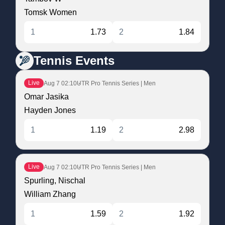
Tomsk Women
1
1.73
2
1.84
Tennis Events
Live
Aug 7
02:10
UTR Pro Tennis Series | Men
Omar Jasika
Hayden Jones
1
1.19
2
2.98
Live
Aug 7
02:10
UTR Pro Tennis Series | Men
Spurling, Nischal
William Zhang
1
1.59
2
1.92