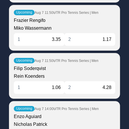
Upcoming
Aug 7
11:50
UTR Pro Tennis Series | Men
Frazier Rengifo
Miko Wassermann
1
3.35
2
1.17
Upcoming
Aug 7
11:50
UTR Pro Tennis Series | Men
Filip Soderqvist
Rein Koenders
1
1.06
2
4.28
Upcoming
Aug 7
14:00
UTR Pro Tennis Series | Men
Enzo Aguiard
Nicholas Patrick