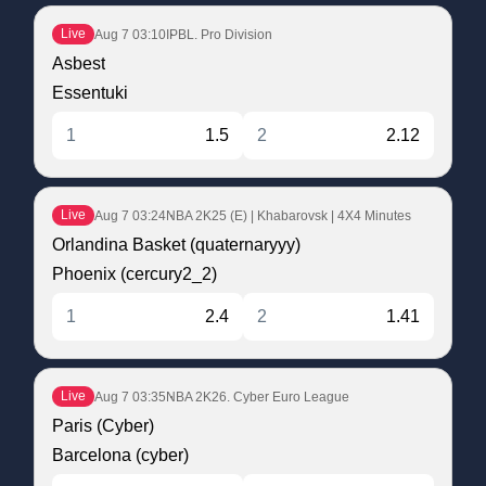
Live
Aug 7
03:10
IPBL. Pro Division
Asbest
Essentuki
1
1.5
2
2.12
Live
Aug 7
03:24
NBA 2K25 (E) | Khabarovsk | 4X4 Minutes
Orlandina Basket (quaternaryyy)
Phoenix (cercury2_2)
1
2.4
2
1.41
Live
Aug 7
03:35
NBA 2K26. Cyber Euro League
Paris (Cyber)
Barcelona (cyber)