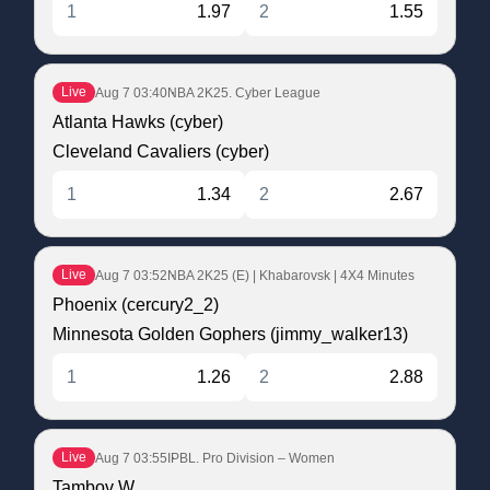
1
1.97
2
1.55
Live
Aug 7
03:40
NBA 2K25. Cyber League
Atlanta Hawks (cyber)
Cleveland Cavaliers (cyber)
1
1.34
2
2.67
Live
Aug 7
03:52
NBA 2K25 (E) | Khabarovsk | 4X4 Minutes
Phoenix (cercury2_2)
Minnesota Golden Gophers (jimmy_walker13)
1
1.26
2
2.88
Live
Aug 7
03:55
IPBL. Pro Division – Women
Tambov W